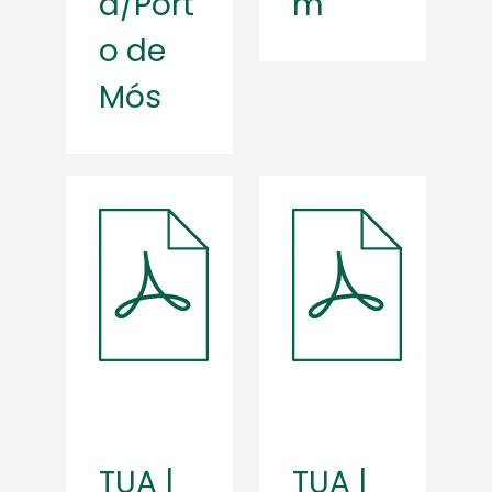
a/Port
m
o de
Mós
TUA |
TUA |