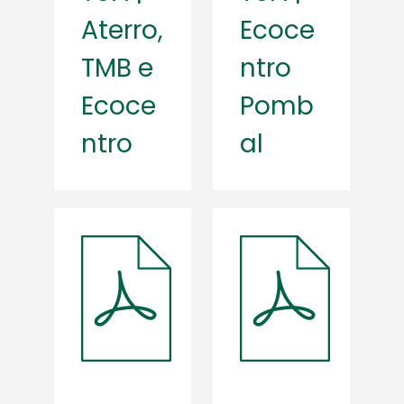
Aterro,
Ecoce
TMB e
ntro
Ecoce
Pomb
ntro
al