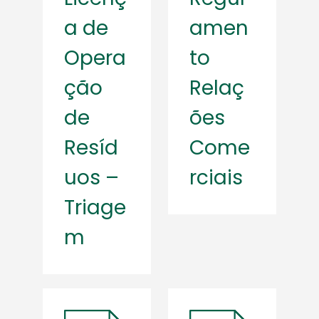
a de
amen
Opera
to
ção
Relaç
de
ões
Resíd
Come
uos –
rciais
Triage
m