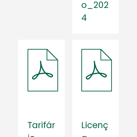
o_202
4
Tarifár
Licenç