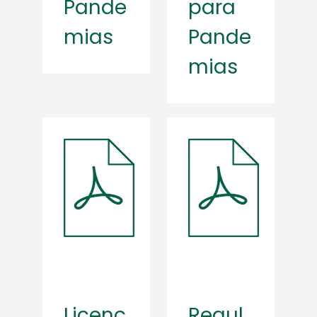
Pande
para
mias
Pande
mias
Licenç
Regul