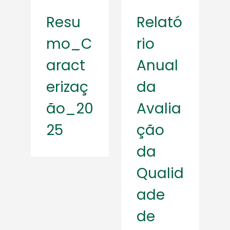
Resu
Relató
mo_C
rio
aract
Anual
erizaç
da
ão_20
Avalia
25
ção
da
Qualid
ade
de