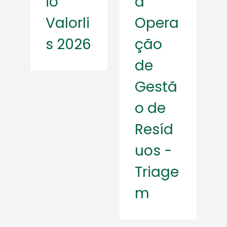
io
a
Valorli
Opera
s 2026
ção
de
Gestã
o de
Resíd
uos -
Triage
m