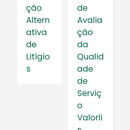
ção
de
Altern
Avalia
ativa
ção
de
da
Litígio
Qualid
s
ade
de
Serviç
o
Valorli
s