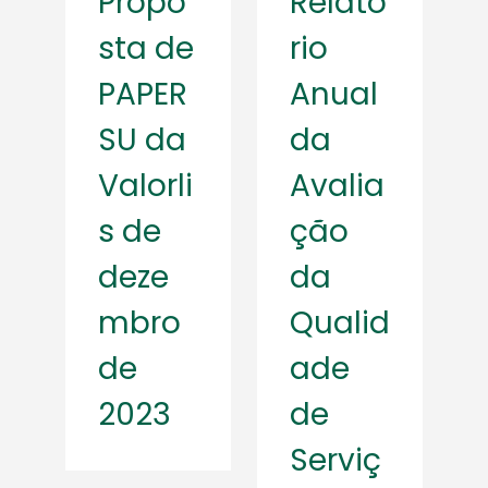
Propo
Relató
sta de
rio
PAPER
Anual
SU da
da
Valorli
Avalia
s de
ção
deze
da
mbro
Qualid
de
ade
2023
de
Serviç