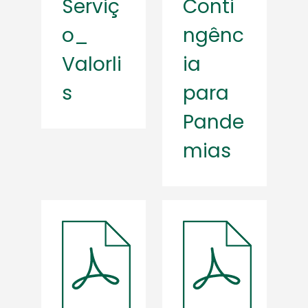
Serviç
Conti
o_
ngênc
Valorli
ia
s
para
Pande
mias