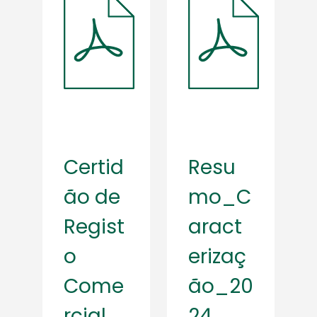
Certid
Resu
ão de
mo_C
Regist
aract
o
erizaç
Come
ão_20
rcial
24